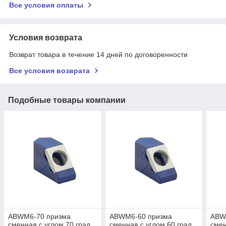
Все условия оплаты
Условия возврата
Возврат товара в течение 14 дней по договоренности
Все условия возврата
Подобные товары компании
ABWM6-70 призма
ABWM6-60 призма
ABW
сменная с углом 70 град.
сменная с углом 60 град.
смен