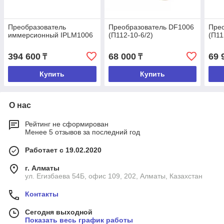
Преобразователь
Преобразователь DF1006
Пре
иммерсионный IPLM1006
(П112-10-6/2)
(П11
394 600
68 000
69 
₸
₸
Купить
Купить
О нас
Рейтинг не сформирован
Менее 5 отзывов за последний год
Работает с 19.02.2020
г. Алматы
ул. Егизбаева 54Б, офис 109, 202, Алматы, Казахстан
Контакты
Сегодня выходной
Показать весь график работы