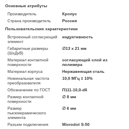
Основные атрибуты
Производитель
Кропус
Страна производитель
Россия
Пользовательские характеристики
Встроенный согласующий
индуктивность
элемент
Габаритные размеры
∅13 х 21 мм
(ШхДхВ)
Материал контактной
согласующий слой из
поверхности
полимера
Материал корпуса
Нержавеющая сталь
Номинальная частота
10,0 МГц ± 10%
преобразователя
Обозначение по ГОСТ
П111-10,0-d6
Размер контактной
∅ 8 мм
поверхности
Размер
∅ 6 мм
пьезокерамического
элемента
Разъем подключения
Microdot S-50