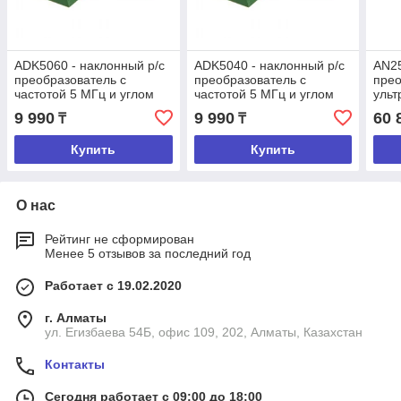
ADK5060 - наклонный р/с
ADK5040 - наклонный р/с
AN25
преобразователь с
преобразователь с
прео
частотой 5 МГц и углом
частотой 5 МГц и углом
ульт
ввода 60 град.
ввода 40 град.
угло
9 990
9 990
60 
₸
₸
Купить
Купить
О нас
Рейтинг не сформирован
Менее 5 отзывов за последний год
Работает с 19.02.2020
г. Алматы
ул. Егизбаева 54Б, офис 109, 202, Алматы, Казахстан
Контакты
Сегодня работает с 09:00 до 18:00