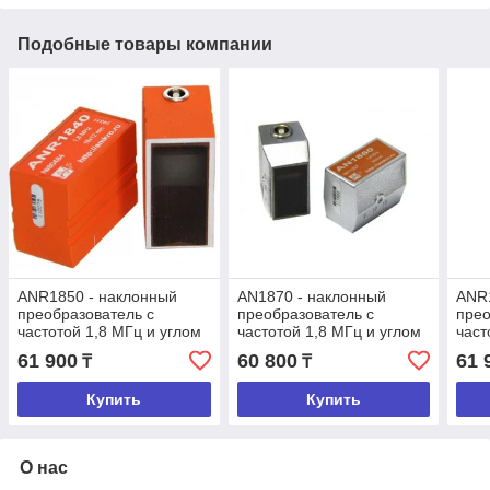
Подобные товары компании
ANR1850 - наклонный
AN1870 - наклонный
ANR1
преобразователь с
преобразователь с
прео
частотой 1,8 МГц и углом
частотой 1,8 МГц и углом
част
ввода 50 град.
ввода 70 град.
ввод
61 900
60 800
61 
₸
₸
Купить
Купить
О нас