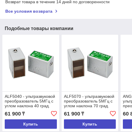
Возврат товара в течение 14 дней по договоренности
Все условия возврата
Подобные товары компании
ALF5040 - ультразвуковой
ALF5070 - ультразвуковой
ANG
преобразователь 5МГц с
преобразователь 5МГц с
ульт
углом наклона 40 град.
углом наклона 70 град.
прео
угло
61 900
61 900
60 
₸
₸
Купить
Купить