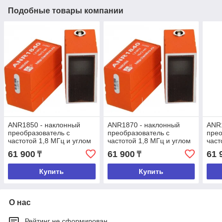
Подобные товары компании
ANR1850 - наклонный
ANR1870 - наклонный
ANR1
преобразователь с
преобразователь с
прео
частотой 1,8 МГц и углом
частотой 1,8 МГц и углом
част
ввода 50 град.
ввода 70 град.
ввод
61 900
61 900
61 
₸
₸
Купить
Купить
О нас
Рейтинг не сформирован