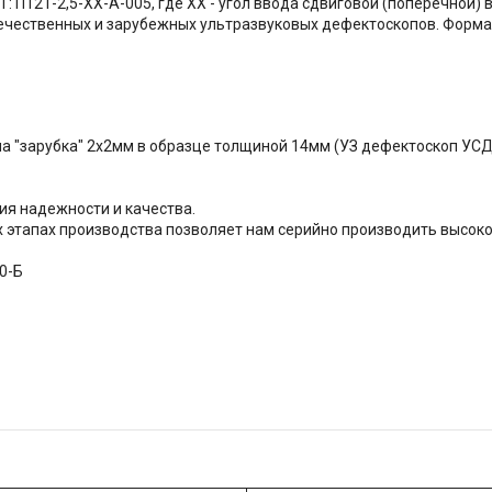
: П121-2,5-ХХ-А-005, где XX - угол ввода сдвиговой (поперечной)
течественных и зарубежных ультразвуковых дефектоскопов. Форма
а "зарубка" 2х2мм в образце толщиной 14мм (УЗ дефектоскоп УСД
ия надежности и качества.
х этапах производства позволяет нам серийно производить высок
60-Б