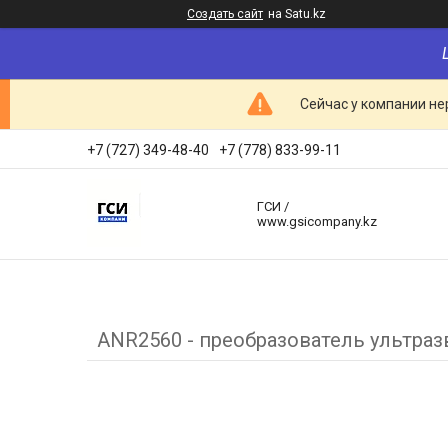
Создать сайт
на Satu.kz
Сейчас у компании не
+7 (727) 349-48-40
+7 (778) 833-99-11
ГСИ /
www.gsicompany.kz
ANR2560 - преобразователь ультраз