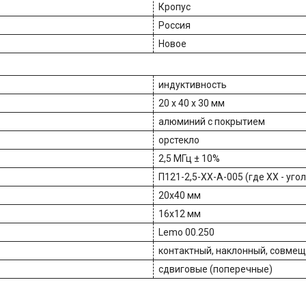
Кропус
Россия
Новое
индуктивность
20 х 40 х 30 мм
алюминий с покрытием
орстекло
2,5 МГц ± 10%
П121-2,5-ХХ-А-005 (где XX - уго
20х40 мм
16х12 мм
Lemo 00.250
контактный, наклонный, совме
сдвиговые (поперечные)