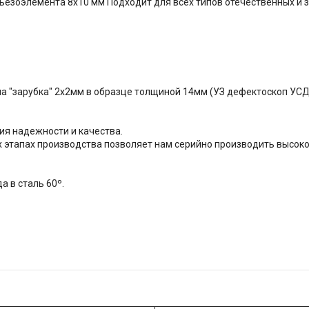
пьезоэлемента 8х10 мм Подходит для всех типов отечественных и
а "зарубка" 2х2мм в образце толщиной 14мм (УЗ дефектоскоп УСД
ия надежности и качества.
х этапах производства позволяет нам серийно производить высок
а в сталь 60º.