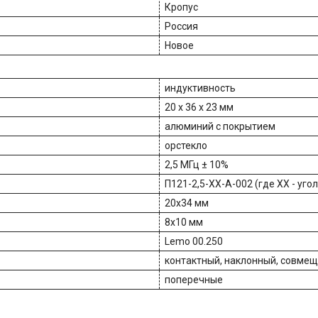
Кропус
Россия
Новое
индуктивность
20 х 36 х 23 мм
алюминий с покрытием
орстекло
2,5 МГц ± 10%
П121-2,5-ХХ-А-002 (где XX - уго
20х34 мм
8х10 мм
Lemo 00.250
контактный, наклонный, совме
поперечные