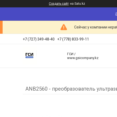
Создать сайт
на Satu.kz
Сейчас у компании нераб
+7 (727) 349-48-40
+7 (778) 833-99-11
ГСИ /
www.gsicompany.kz
ANB2560 - преобразователь ультраз