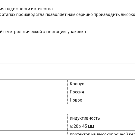
ия надежности и качества.
х этапах производства позволяет нам серийно производить высок
й о метрологической аттестации, упаковка.
Кропус
Россия
Новое
индуктивность
∅20 х 45 мм
протектор из высокопрочной ке