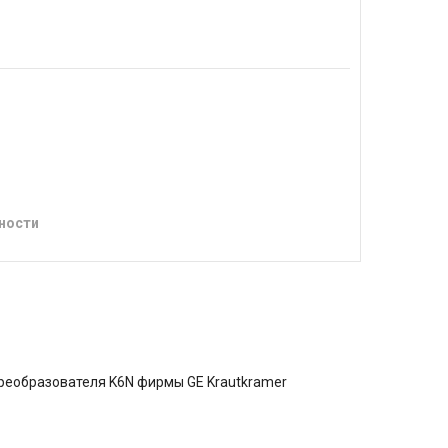
ности
реобразователя K6N фирмы GE Krautkramer