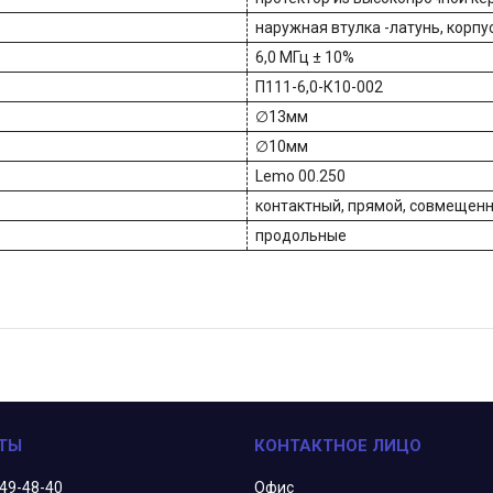
наружная втулка -латунь, корп
6,0 МГц ± 10%
П111-6,0-К10-002
∅13мм
∅10мм
Lemo 00.250
контактный, прямой, совмещен
продольные
349-48-40
Офис