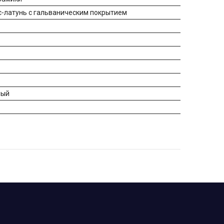
ус-латунь с гальваническим покрытием
ный