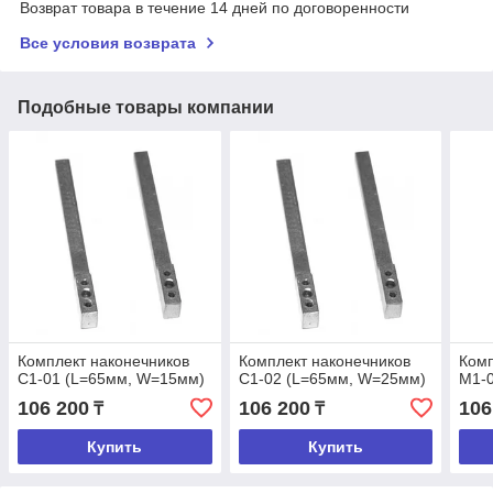
Возврат товара в течение 14 дней по договоренности
Все условия возврата
Подобные товары компании
Комплект наконечников
Комплект наконечников
Комп
С1-01 (L=65мм, W=15мм)
С1-02 (L=65мм, W=25мм)
М1-0
106 200
106 200
106
₸
₸
Купить
Купить