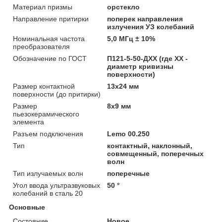
Материал призмы
орстекло
Направление притирки
поперек направления
излучения УЗ колебаний
Номинальная частота
5,0 МГц ± 10%
преобразователя
Обозначение по ГОСТ
П121-5-50-ДХХ (где XX -
диаметр кривизны
поверхности)
Размер контактной
13х24 мм
поверхности (до притирки)
Размер
8х9 мм
пьезокерамического
элемента
Разъем подключения
Lemo 00.250
Тип
контактный, наклонный,
совмещенный, поперечных
волн
Тип излучаемых волн
поперечные
Угол ввода ультразвуковых
50 °
колебаний в сталь 20
Основные
Состояние
Новое