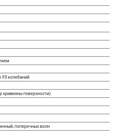
ытием
я УЗ колебаний
тр кривизны поверхности)
щенный, поперечных волн