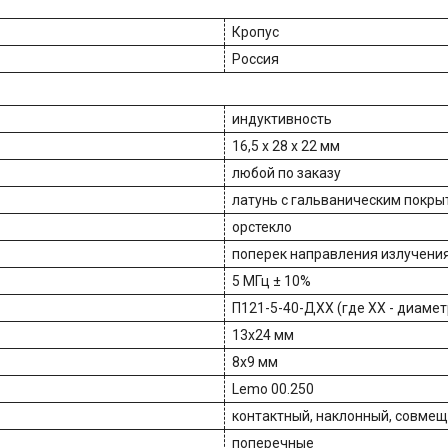
Кропус
Россия
индуктивность
16,5 х 28 х 22 мм
любой по заказу
латунь с гальваническим покр
орстекло
поперек направления излучени
5 МГц ± 10%
П121-5-40-ДХХ (где XX - диаме
13х24 мм
8х9 мм
Lemo 00.250
контактный, наклонный, совме
поперечные