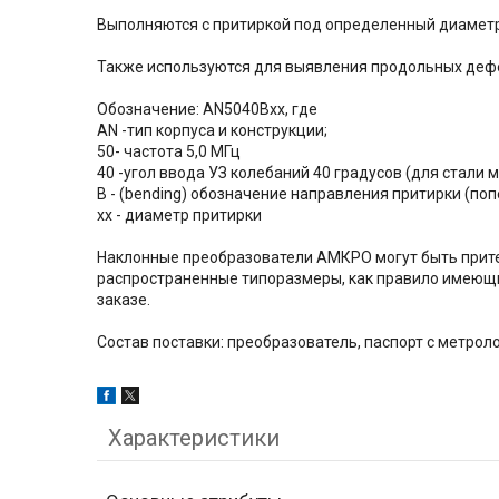
Выполняются с притиркой под определенный диаметр
Также используются для выявления продольных дефе
Обозначение: AN5040Bxx, где
AN -тип корпуса и конструкции;
50- частота 5,0 МГц
40 -угол ввода УЗ колебаний 40 градусов (для стали м
B - (bending) обозначение направления притирки (по
xx - диаметр притирки
Наклонные преобразователи АМКРО могут быть прите
распространенные типоразмеры, как правило имеющие
заказе.
Состав поставки: преобразователь, паспорт с метрол
Характеристики