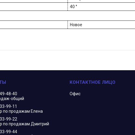
40 °
Новое
349-48-40
Офис
одаж-общий
833-99-11
 по продажам Елена
833-99-22
р по продажам Дмитрий
833-99-44