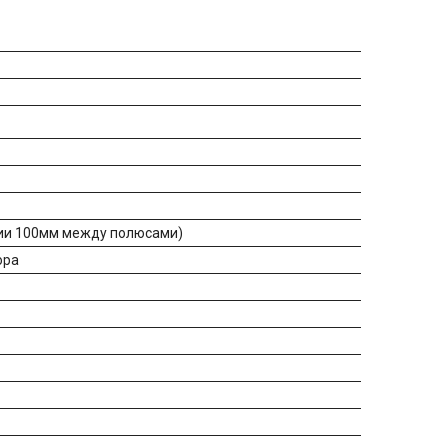
нии 100мм между полюсами)
ора