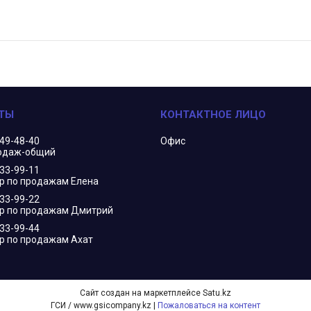
349-48-40
Офис
одаж-общий
833-99-11
 по продажам Елена
833-99-22
р по продажам Дмитрий
833-99-44
 по продажам Ахат
Сайт создан на маркетплейсе
Satu.kz
ГСИ / www.gsicompany.kz |
Пожаловаться на контент