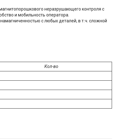
я магнитопорошкового неразрушающего контроля с
обство и мобильность оператора.
амагниченностью с любых деталей, в т.ч. сложной
Кол-во