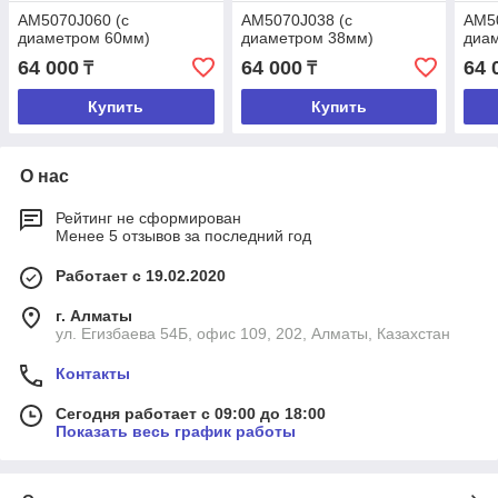
AM5070J060 (с
AM5070J038 (с
AM5
диаметром 60мм)
диаметром 38мм)
диа
64 000
64 000
64 
₸
₸
Купить
Купить
О нас
Рейтинг не сформирован
Менее 5 отзывов за последний год
Работает с 19.02.2020
г. Алматы
ул. Егизбаева 54Б, офис 109, 202, Алматы, Казахстан
Контакты
Сегодня работает с 09:00 до 18:00
Показать весь график работы