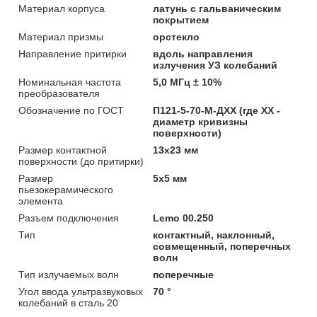
Материал корпуса
латунь с гальваническим
покрытием
Материал призмы
орстекло
Направление притирки
вдоль направления
излучения УЗ колебаний
Номинальная частота
5,0 МГц ± 10%
преобразователя
Обозначение по ГОСТ
П121-5-70-M-ДХХ (где XX -
диаметр кривизны
поверхности)
Размер контактной
13х23 мм
поверхности (до притирки)
Размер
5х5 мм
пьезокерамического
элемента
Разъем подключения
Lemo 00.250
Тип
контактный, наклонный,
совмещенный, поперечных
волн
Тип излучаемых волн
поперечные
Угол ввода ультразвуковых
70 °
колебаний в сталь 20