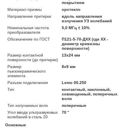
покрытием
Материал призмы
орстекло
Направление притирки
вдоль направления
излучения УЗ колебаний
Номинальная частота
5,0 МГц ± 10%
преобразователя
Обозначение по ГОСТ
П121-5-70-ДХХ (где XX -
диаметр кривизны
поверхности)
Размер контактной
13х24 мм
поверхности (до притирки)
Размер
8х9 мм
пьезокерамического
элемента
Разъем подключения
Lemo 00.250
Тип
контактный, наклонный,
совмещенный, поперечных
волн
Тип излучаемых волн
поперечные
Угол ввода ультразвуковых
70 °
колебаний в сталь 20
Основные