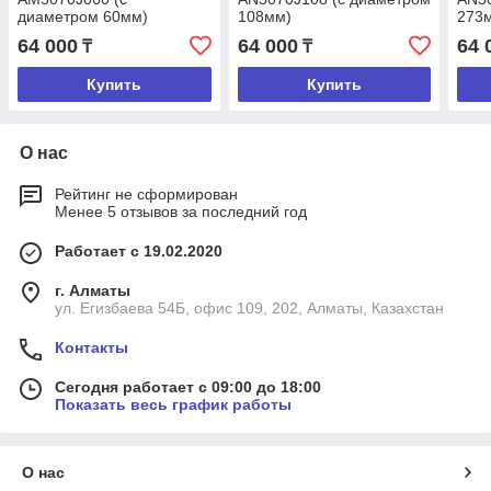
диаметром 60мм)
108мм)
273
64 000
64 000
64 
₸
₸
Купить
Купить
О нас
Рейтинг не сформирован
Менее 5 отзывов за последний год
Работает с 19.02.2020
г. Алматы
ул. Егизбаева 54Б, офис 109, 202, Алматы, Казахстан
Контакты
Сегодня работает с 09:00 до 18:00
Показать весь график работы
О нас