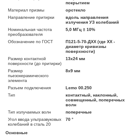
покрытием
Материал призмы
орстекло
Направление притирки
вдоль направления
излучения УЗ колебаний
Номинальная частота
5,0 МГц ± 10%
преобразователя
Обозначение по ГОСТ
П121-5-70-ДХХ (где XX -
диаметр кривизны
поверхности)
Размер контактной
13х24 мм
поверхности (до притирки)
Размер
8х9 мм
пьезокерамического
элемента
Разъем подключения
Lemo 00.250
Тип
контактный, наклонный,
совмещенный, поперечных
волн
Тип излучаемых волн
поперечные
Угол ввода ультразвуковых
70 °
колебаний в сталь 20
Основные