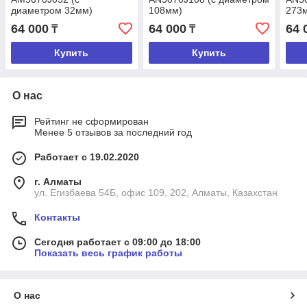
диаметром 32мм)
108мм)
273
64 000
64 000
64 
₸
₸
Купить
Купить
О нас
Рейтинг не сформирован
Менее 5 отзывов за последний год
Работает с 19.02.2020
г. Алматы
ул. Егизбаева 54Б, офис 109, 202, Алматы, Казахстан
Контакты
Сегодня работает с 09:00 до 18:00
Показать весь график работы
О нас