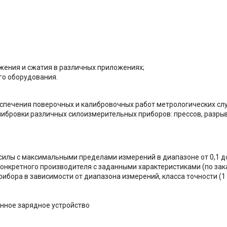
яжения и сжатия в различных приложениях;
го оборудования.
печения поверочных и калибровочных работ метрологических слу
калибровки различных силоизмерительных приборов: прессов, разрыв
илы с максимальными пределами измерений в диапазоне от 0,1 до
нкретного производителя с заданными характеристиками (по зак
ибора в зависимости от диапазона измерений, класса точности (1 
енное зарядное устройство