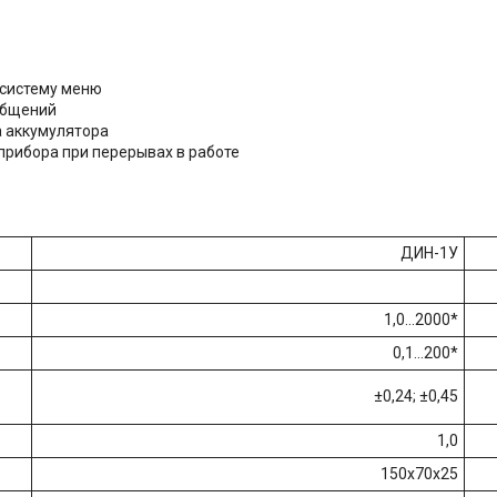
 систему меню
ообщений
а аккумулятора
рибора при перерывах в работе
ДИН-1У
1,0...2000*
0,1...200*
±0,24; ±0,45
1,0
150х70х25