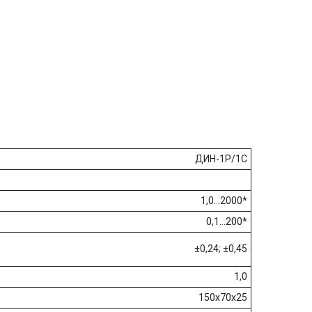
ДИН-1Р/1С
1,0...2000*
0,1...200*
±0,24; ±0,45
1,0
150х70х25