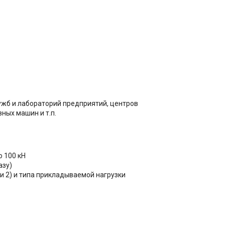
жб и лабораторий предприятий, центров
ных машин и т.п.
 100 кН
азу)
и 2) и типа прикладываемой нагрузки