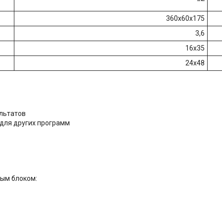
360х60х175
3,6
16х35
24х48
льтатов
 для других программ
ным блоком: