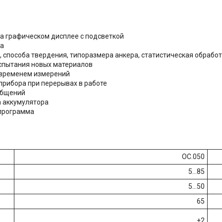
на графическом дисплее с подсветкой
ра
, способа твердения, типоразмера анкера, статистическая обрабо
испытания новых материалов
 временем измерений
рибора при перерывах в работе
ообщений
а аккумулятора
программа
ОС.050
5...85
5...50
65
±2