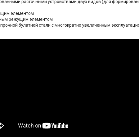
ванными расточными устройствами двух видов (для формировани
ущим элементом
зным режущим элементом
опрочной булатной стали с многократно увеличенным эксплуатац