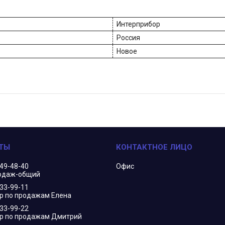
Интерприбор
Россия
Новое
349-48-40
Офис
одаж-общий
833-99-11
 по продажам Елена
833-99-22
р по продажам Дмитрий