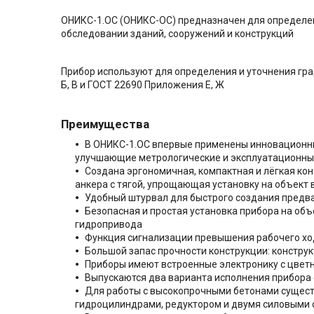
ОНИКС-1.ОС (ОНИКС-ОС) предназначен для определени
обследовании зданий, сооружений и конструкций
Прибор используют для определения и уточнения гр
Б, В и ГОСТ 22690 Приложения Е, Ж
Преимущества
В ОНИКС-1.ОС впервые применены инновационны
улучшающие метрологические и эксплуатационные
Создана эргономичная, компактная и лёгкая ко
анкера с тягой, упрощающая установку на объект 
Удобный штурвал для быстрого создания предвар
Безопасная и простая установка прибора на объ
гидропривода
Функция сигнализации превышения рабочего хо
Большой запас прочности конструкции: констру
Приборы имеют встроенные электронику с цвет
Выпускаются два варианта исполнения прибора с
Для работы с высокопрочными бетонами сущест
гидроцилиндрами, редуктором и двумя силовыми 