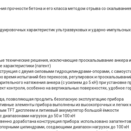
я прочности бетона и его класса методом отрыва со скалыванием
адуировочных характеристик ультразвуковых и ударно-импульсных
е технические решения, исключающие проскальзывание анкера и
 характеристики (патент)
нструкция с двумя силовыми гидроцилиндрами-опорами, с самоус
во время испытаний без перекосов, регулировок и проскальзывани
ительного натяжения анкера (с усилием до 5 кН) при установке п
ект контроля, особенно на вертикальных поверхностях, удобное 
да, позволяющая продлить безопасную эксплуатацию прибора
ктивные элементы прибора выполнены из высокопрочных и легких 
ным TFT дисплеем и литиевый аккумулятор большой ёмкости
 диапазонами нагрузок до 50 и 100 кН
венно доработана конструкция прибора: использовано запатенто
опорными цилиндрами, создающими диапазон нагрузок до 100 кН