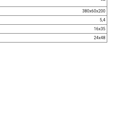
380х60х200
5,4
16х35
24х48