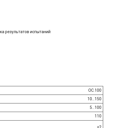
тка результатов испытаний
ОС.100
10...150
5...100
110
±2