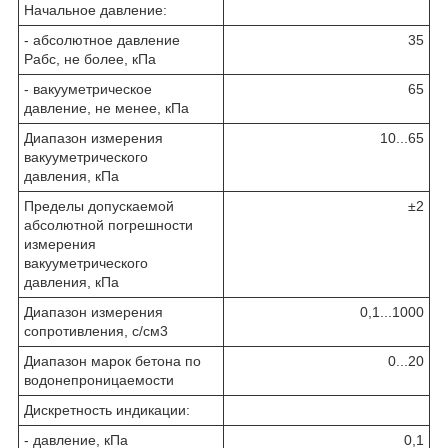
Начальное давление:
- абсолютное давление
35
Pабс, не более, кПа
- вакууметрическое
65
давление, не менее, кПа
Диапазон измерения
10...65
вакууметрического
давления, кПа
Пределы допускаемой
±2
абсолютной погрешности
измерения
вакууметрического
давления, кПа
Диапазон измерения
0,1...1000
сопротивления, с/см
3
Диапазон марок бетона по
0...20
водонепроницаемости
Дискретность индикации:
- давление, кПа
0,1