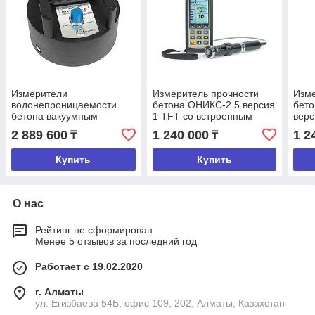
Измерители
Измеритель прочности
Изме
водонепроницаемости
бетона ОНИКС-2.5 верcия
бет
бетона вакуумным
1 TFT со встроенным
верс
методом ВИП-1.2 TFT
пирометром (1...100 МПа)
вст
2 889 600
1 240 000
1 2
₸
₸
(1..
Купить
Купить
О нас
Рейтинг не сформирован
Менее 5 отзывов за последний год
Работает с 19.02.2020
г. Алматы
ул. Егизбаева 54Б, офис 109, 202, Алматы, Казахстан