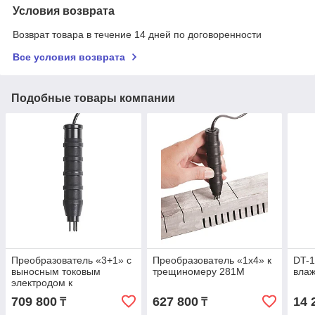
Условия возврата
Возврат товара в течение 14 дней по договоренности
Все условия возврата
Подобные товары компании
Преобразователь «3+1» с
Преобразователь «1х4» к
DT-1
выносным токовым
трещиномеру 281М
влаж
электродом к
трещиномеру 281М
709 800
627 800
14 
₸
₸