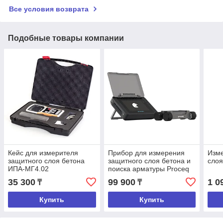
Все условия возврата
Подобные товары компании
Кейс для измерителя
Прибор для измерения
Изме
защитного слоя бетона
защитного слоя бетона и
слоя
ИПА-МГ4.02
поиска арматуры Proceq
Profometer 600
35 300
99 900
1 0
₸
₸
Купить
Купить