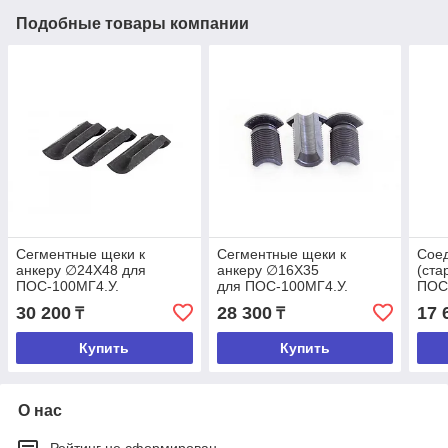
Подобные товары компании
Сегментные щеки к
Сегментные щеки к
Сое
анкеру ∅24Х48 для
анкеру ∅16Х35
(ста
ПОС-100МГ4.У.
для ПОС-100МГ4.У.
ПОС
30 200
28 300
17 
₸
₸
Купить
Купить
О нас