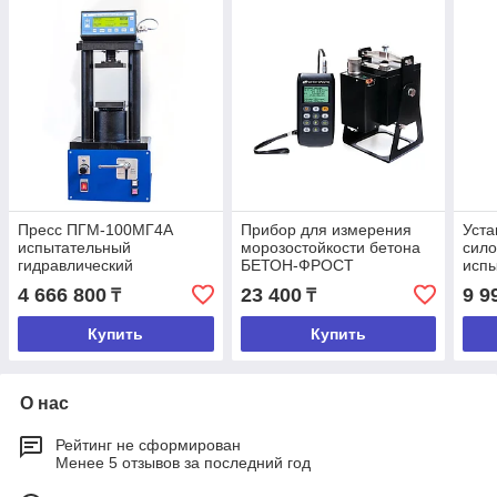
Пресс ПГМ-100МГ4А
Прибор для измерения
Уста
испытательный
морозостойкости бетона
сило
гидравлический
БЕТОН-ФРОСТ
испы
малогабаритный на 100кН
анке
4 666 800
23 400
9 9
₸
₸
ПСО
Купить
Купить
О нас
Рейтинг не сформирован
Менее 5 отзывов за последний год