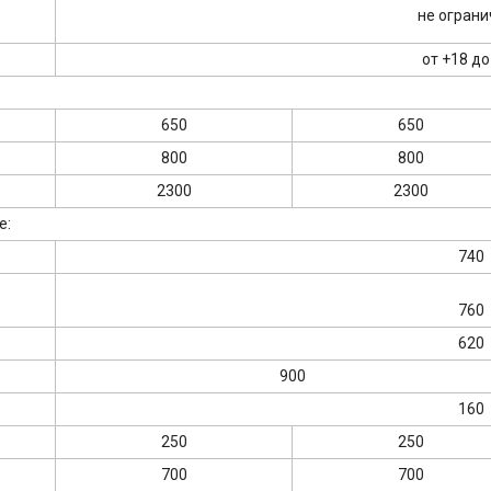
е
не огран
от +18 до
650
650
800
800
2300
2300
е:
740
760
620
900
160
250
250
700
700