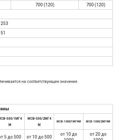
700 (120)
700 (120)
 253
 51
еличивается на соответствующее значение.
шины
СВ-500/1МГ4
МСВ-500/2МГ4
МСВ-1000/1МГ4М
МСВ-1000/2МГ4М
М
М
от 10 до
от 20 до
от 5 до 500
от 10 до 500
1000
1000