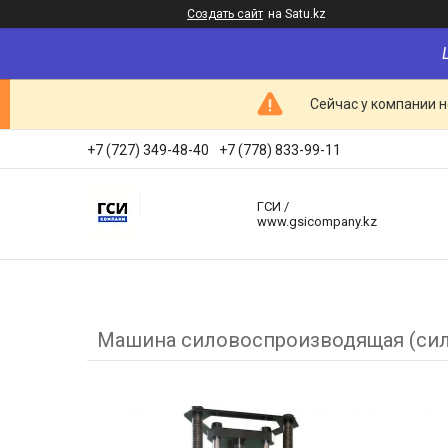
Создать сайт
на Satu.kz
Сейчас у компании н
+7 (727) 349-48-40
+7 (778) 833-99-11
ГСИ /
www.gsicompany.kz
Машина силовоспроизводящая (си