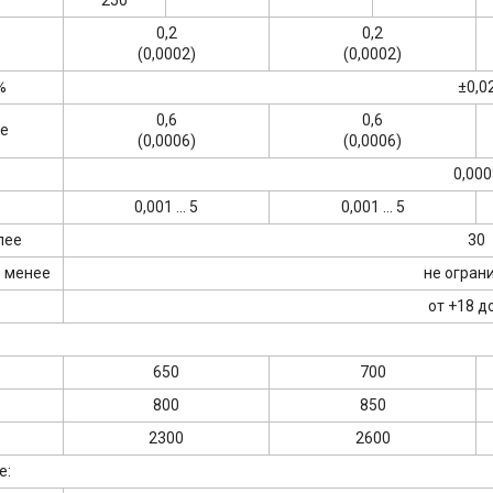
0,2
0,2
(0,0002)
(0,0002)
%
±0,0
0,6
0,6
ее
(0,0006)
(0,0006)
0,000
0,001 ... 5
0,001 ... 5
лее
30
е менее
не огран
от +18 д
650
700
800
850
2300
2600
е: