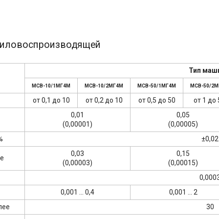
 силовоспроизводящей
Тип маш
МСВ-10/1МГ4М
МСВ-10/2МГ4М
МСВ-50/1МГ4М
МСВ-50/2
от 0,1 до 10
от 0,2 до 10
от 0,5 до 50
от 1 до 
0,01
0,05
(0,00001)
(0,00005)
%
±0,02
0,03
0,15
ее
(0,00003)
(0,00015)
0,000
0,001 ... 0,4
0,001 ... 2
лее
30