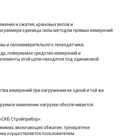
ения и сжатия, крановых весов и
ачи размера единицы силы методом прямых измерений
емы и силоизмерительного тензодатчика.
ндр, поверяемое средство измерений и
элементы этой цепи находятся под одинаковой
тва измерений при нагружении их одной и той же
ируемое изменение нагрузки обеспечивается
«СКБ Стройприбор».
ежимах, включающих обжатие, трехкратное
има осуществляется пользователем.