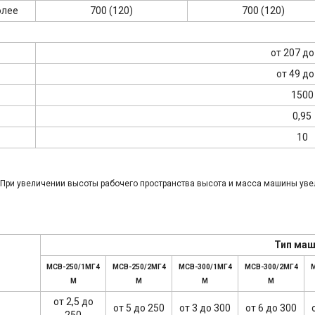
олее
700 (120)
700 (120)
от 207 до
от 49 до
1500
0,95
10
а. При увеличении высоты рабочего пространства высота и масса машины ув
Тип ма
МСВ-250/1МГ4
МСВ-250/2МГ4
МСВ-300/1МГ4
МСВ-300/2МГ4
М
М
М
М
М
от 2,5 до
от 5 до 250
от 3 до 300
от 6 до 300
250