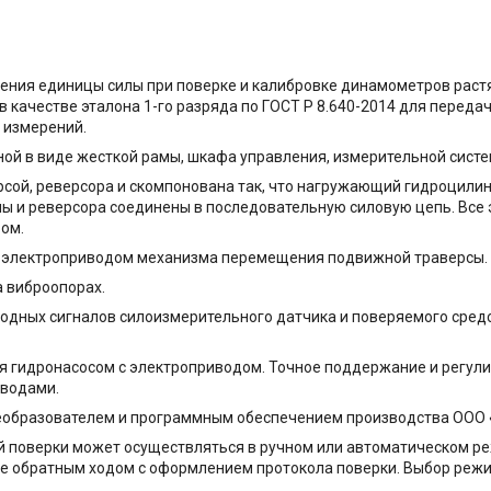
ия единицы силы при поверке и калибровке динамометров растяж
 качестве эталона 1-го разряда по ГОСТ Р 8.640-2014 для перед
 измерений.
ной в виде жесткой рамы, шкафа управления, измерительной сист
рсой, реверсора и скомпонована так, что нагружающий гидроцили
ы и реверсора соединены в последовательную силовую цепь. Все 
ом.
 электроприводом механизма перемещения подвижной траверсы.
а виброопорах.
одных сигналов силоизмерительного датчика и поверяемого средс
ся гидронасосом с электроприводом. Точное поддержание и регул
иводами.
образователем и программным обеспечением производства ООО 
й поверки может осуществляться в ручном или автоматическом р
е обратным ходом с оформлением протокола поверки. Выбор реж