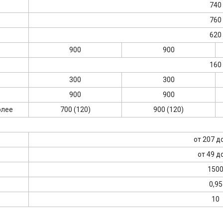
740
760
620
900
900
160
300
300
900
900
олее
700 (120)
900 (120)
от 207 д
от 49 д
150
0,95
10