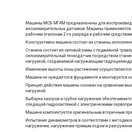
Машины МСВ-МГ4М предназначены для воспроизведен
весоизмерительных датчиков. Машины применяются в
рабочим эталонам 2-го разряда и рабочим средствам
Конструктивно машина состоит из станины, исполнен
Станина состоит из силовой рамы с подвижной траве
силоизмерительный тензодатчик посредством станин
нагрузкой, создаваемой нагружающим гидроцилиндр
Изменение высоты зоны растяжения осуществляется
Машина не нуждается в фундаменте и монтируется н
Принцип действия машины основан на сравнении вых
нагрузкой.
Выборка зазоров и грубое нагружение обеспечивает
следящей гидросистемой с электрическими сервопр
Машина комплектуется оригинальным вторичным пре
Испытание динамометров в соответствии с методико
нагружение, нагружение прямым ходом и разгружени