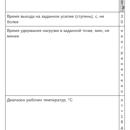
1
2
4
5
5
Время выхода на заданное усилие (ступень), с, не
3
более
0
Время удержания нагрузки в заданной точке, мин, не
н
менее
е
о
г
р
а
н
и
ч
е
н
о
Диапазон рабочих температур, °С
о
т
+
1
8
д