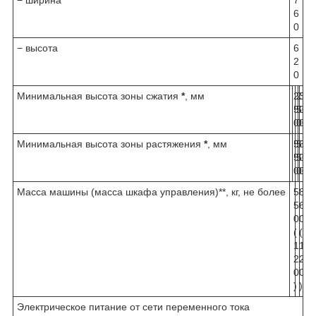
− ширина
7
6
0
− высота
6
2
0
Минимальная высота зоны сжатия
*
, мм
2
2
3
3
3
5
5
0
0
0
0
0
0
0
0
Минимальная высота зоны растяжения
*
, мм
5
5
6
6
6
5
5
0
0
0
0
0
0
0
0
Масса машины (масса шкафа управления)**, кг, не более
5
8
8
5
6
6
0
0
0
(
(
(
1
1
1
2
2
2
0
0
0
)
)
)
Электрическое питание от сети переменного тока