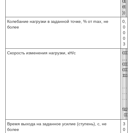
0
1
6
5
)
)
Колебание нагрузки в задан­ной точке, % от max, не
0,
более
0
0
0
3
Скорость изменения нагрузки, кН/с
0
0
0
0
0
,
,
,
,
,
0
0
0
0
0
0
0
0
0
0
1
1
1
1
1
.
.
.
.
.
.
.
.
.
.
.
.
.
.
.
4
6
5
1
2
0
0
0
0
Время выхода на заданное усилие (ступень), с, не
3
более
0