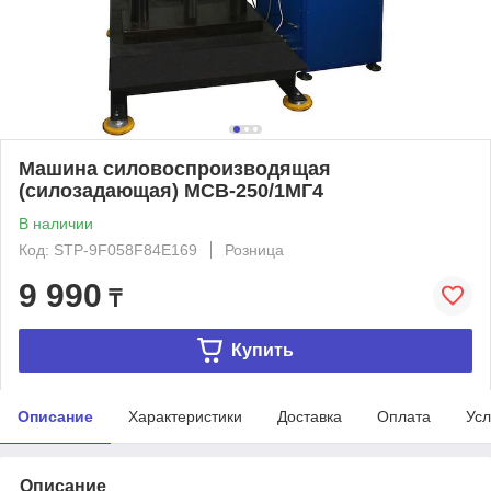
Машина силовоспроизводящая
(силозадающая) МСВ-250/1МГ4
В наличии
Код: STP-9F058F84E169
Розница
9 990
₸
Купить
Описание
Характеристики
Доставка
Оплата
Усл
Описание