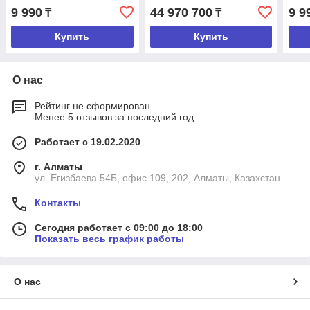
МСВ-100/1МГ4
МСВ-250/2МГ4
МСВ
9 990
44 970 700
9 9
₸
₸
Купить
Купить
О нас
Рейтинг не сформирован
Менее 5 отзывов за последний год
Работает с 19.02.2020
г. Алматы
ул. Егизбаева 54Б, офис 109, 202, Алматы, Казахстан
Контакты
Сегодня работает с 09:00 до 18:00
Показать весь график работы
О нас