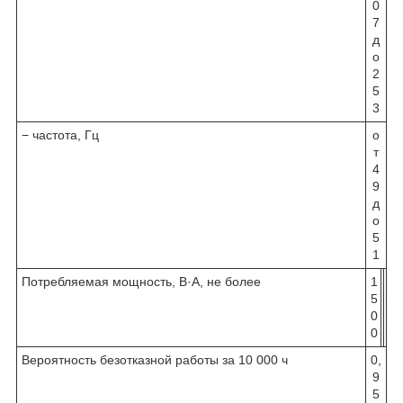
0
7
д
о
2
5
3
− частота, Гц
о
т
4
9
д
о
5
1
Потребляемая мощность, В·А, не более
1
1
2
5
8
0
0
0
0
0
0
0
Вероятность безотказной работы за 10 000 ч
0,
9
5