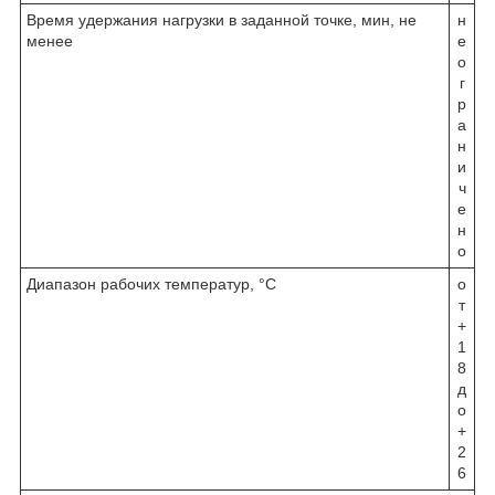
Время удержания нагрузки в заданной точке, мин, не
н
менее
е
о
г
р
а
н
и
ч
е
н
о
Диапазон рабочих температур, °С
о
т
+
1
8
д
о
+
2
6