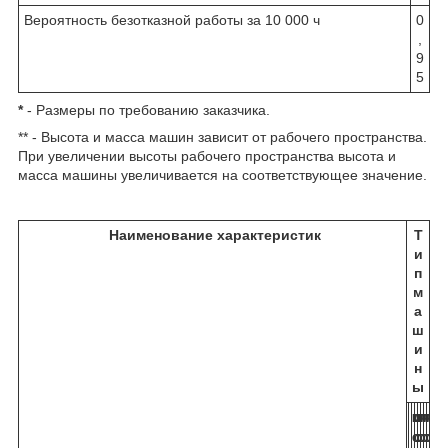
Вероятность безотказной работы за 10 000 ч
0
,
9
5
*
- Размеры по требованию заказчика.
** - Высота и масса машин зависит от рабочего пространства.
При увеличении высоты рабочего пространства высота и
масса машины увеличивается на соответствующее значение.
Наименование характеристик
Т
и
п
м
а
ш
и
н
ы
М
М
М
М
М
М
М
М
С
С
С
С
С
С
С
С