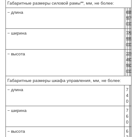
Габаритные размеры силовой рамы**, мм, не более:
− длина
6
6
8
9
9
5
5
7
6
6
0
0
0
0
0
− ширина
7
7
9
6
6
5
5
5
0
0
0
0
0
0
0
− высота
2
2
3
1
1
4
6
0
8
8
5
5
0
0
0
0
0
0
0
0
Габаритные размеры шкафа управления, мм, не более:
− длина
7
7
7
4
5
5
0
0
0
− ширина
7
9
9
6
1
1
0
0
0
− высота
6
8
8