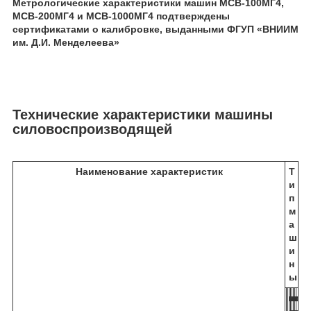
Метрологические характеристики машин МСВ-100МГ4,
МСВ-200МГ4 и МСВ-1000МГ4 подтверждены
сертификатами о калибровке, выданными ФГУП «ВНИИМ
им. Д.И. Менделеева»
Технические характеристики машины
силовоспроизводящей
Наименование характеристик
Т
и
п
м
а
ш
и
н
ы
М
М
М
М
М
М
М
М
М