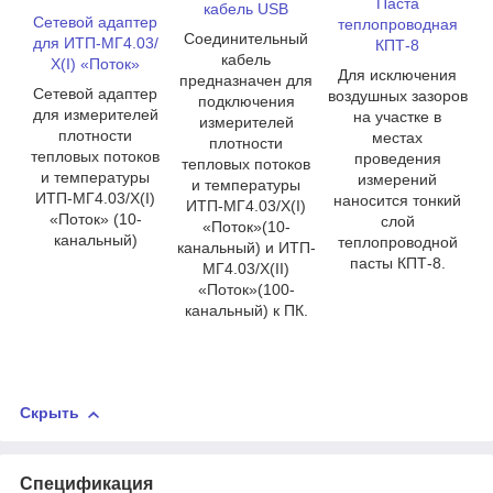
Паста
кабель USB
Сетевой адаптер
теплопроводная
Соединительный
для ИТП-МГ4.03/
КПТ-8
кабель
Х(I) «Поток»
Для исключения
предназначен для
Сетевой адаптер
воздушных зазоров
подключения
для измерителей
на участке в
измерителей
плотности
местах
плотности
тепловых потоков
проведения
тепловых потоков
и температуры
измерений
и температуры
ИТП-МГ4.03/Х(I)
наносится тонкий
ИТП-МГ4.03/Х(I)
«Поток» (10-
слой
«Поток»(10-
канальный)
теплопроводной
канальный) и ИТП-
пасты КПТ-8.
МГ4.03/Х(II)
«Поток»(100-
канальный) к ПК.
Скрыть
Спецификация