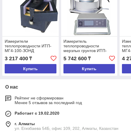
Измерители
Измеритель
Изм
теплопроводности ИТП-
теплопроводности
тепл
МГ4-100-ЗОНД
мерзлых грунтов ИТП-
МГ4
МГ4-Грунт
3 217 400
5 742 600
4 2
₸
₸
Купить
Купить
О нас
Рейтинг не сформирован
Менее 5 отзывов за последний год
Работает с 19.02.2020
г. Алматы
ул. Егизбаева 54Б, офис 109, 202, Алматы, Казахстан