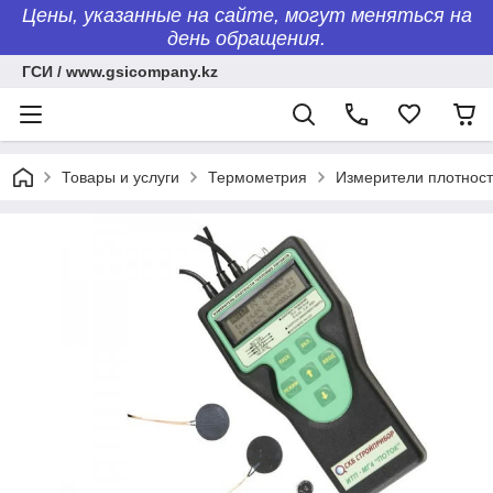
Цены, указанные на сайте, могут меняться на
день обращения.
ГСИ / www.gsicompany.kz
Товары и услуги
Термометрия
Измерители плотност