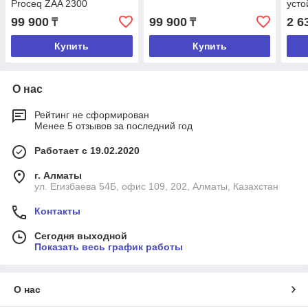
Proceq ZAA 2300
усто
агр
99 900
99 900
2 6
₸
₸
Proc
Купить
Купить
О нас
Рейтинг не сформирован
Менее 5 отзывов за последний год
Работает с 19.02.2020
г. Алматы
ул. Егизбаева 54Б, офис 109, 202, Алматы, Казахстан
Контакты
Сегодня выходной
Показать весь график работы
О нас