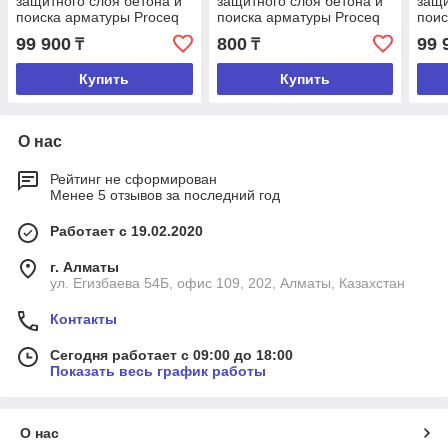
защитного слоя бетона и
защитного слоя бетона и
защи
поиска арматуры Proceq
поиска арматуры Proceq
поис
Profometer 600
Profoscope(+) (Снят с
Prof
99 900
800
99 
₸
₸
производства)
Купить
Купить
О нас
Рейтинг не сформирован
Менее 5 отзывов за последний год
Работает с 19.02.2020
г. Алматы
ул. Егизбаева 54Б, офис 109, 202, Алматы, Казахстан
Контакты
Сегодня работает с 09:00 до 18:00
Показать весь график работы
О нас