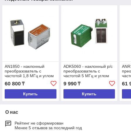
AN1850 - наклонный
ADK5060 - наклонный р/с
ANR1
преобразователь с
преобразователь с
прео
частотой 1,8 МГц и углом
частотой 5 МГц и углом
част
ввода 50 град.
ввода 60 град.
ввод
60 800
9 990
61 
₸
₸
Купить
Купить
О нас
Рейтинг не сформирован
Менее 5 отзывов за последний год