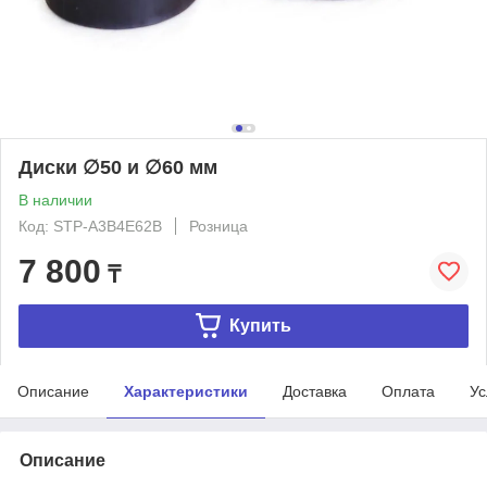
Диски ∅50 и ∅60 мм
В наличии
Код: STP-A3B4E62B
Розница
7 800
₸
Купить
Описание
Характеристики
Доставка
Оплата
Ус
Описание