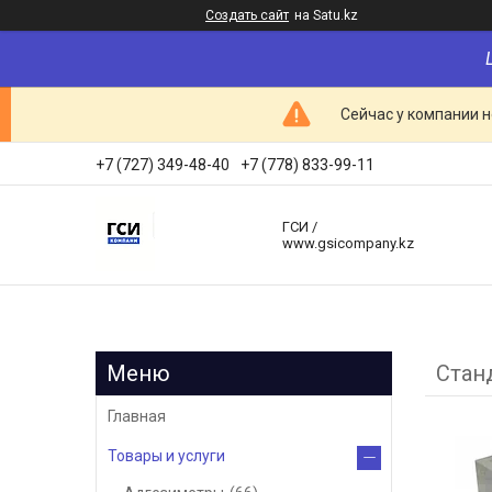
Создать сайт
на Satu.kz
Сейчас у компании н
+7 (727) 349-48-40
+7 (778) 833-99-11
ГСИ /
www.gsicompany.kz
Стан
Главная
Товары и услуги