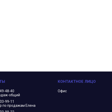
349-48-40
Офис
одаж-общий
833-99-11
 по продажам Елена
833-99-22