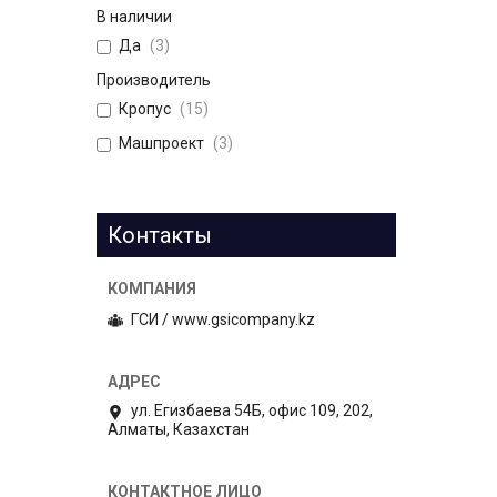
В наличии
Да
3
Производитель
Кропус
15
Машпроект
3
Контакты
ГСИ / www.gsicompany.kz
ул. Егизбаева 54Б, офис 109, 202,
Алматы, Казахстан