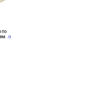
 ПО
ИЯМ
3