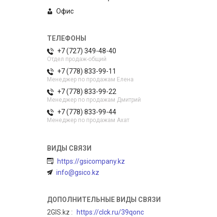
Офис
+7 (727) 349-48-40
Отдел продаж-общий
+7 (778) 833-99-11
Менеджер по продажам Елена
+7 (778) 833-99-22
Менеджер по продажам Дмитрий
+7 (778) 833-99-44
Менеджер по продажам Ахат
https://gsicompany.kz
info@gsico.kz
2GIS.kz
https://clck.ru/39qonc